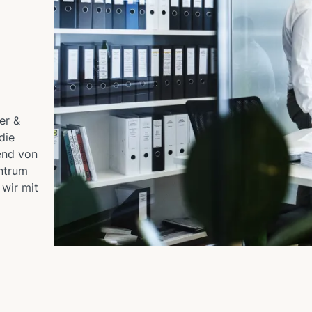
er &
die
end von
entrum
 wir mit