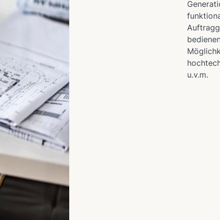
Generati
funktion
Auftragg
bedienen 
Möglichk
hochtech
u.v.m.