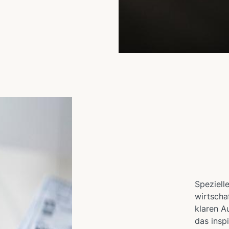
Speziell
wirtscha
klaren A
das insp