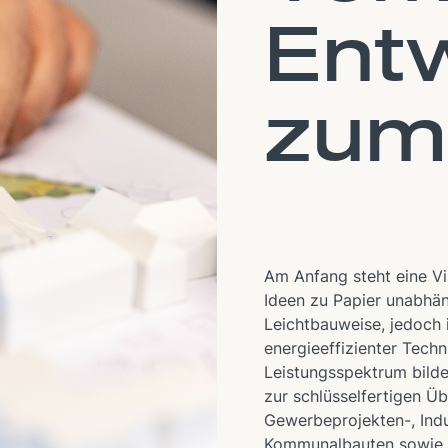
Ent
zum
Am Anfang steht eine Vi
Ideen zu Papier unabhä
Leichtbauweise, jedoch
energieeffizienter Tech
Leistungsspektrum bild
zur schlüsselfertigen Üb
Gewerbeprojekten-, Indu
Kommunalbauten sowie E